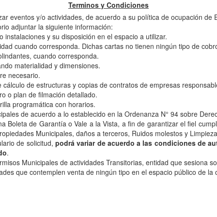
Terminos y Condiciones
zar eventos y/o actividades, de acuerdo a su política de ocupación de 
orio adjuntar la siguiente información:
 instalaciones y su disposición en el espacio a utilizar.
dad cuando corresponda. Dichas cartas no tienen ningún tipo de cobro
colindantes, cuando corresponda.
cando materialidad y dimensiones.
re necesario.
álculo de estructuras y copias de contratos de empresas responsable
ro o plan de filmación detallado.
rilla programática con horarios.
cipales de acuerdo a lo establecido en la Ordenanza N° 94 sobre Derec
na Boleta de Garantía o Vale a la Vista, a fin de garantizar el fiel cu
ropiedades Municipales, daños a terceros, Ruidos molestos y Limpieza
lario de solicitud,
podrá variar de acuerdo a las condiciones de aut
ado
.
ermisos Municipales de actividades Transitorias, entidad que sesiona s
dades que contemplen venta de ningún tipo en el espacio público de la